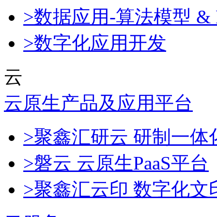
>数据应用-算法模型 & 
>数字化应用开发
云
云原生产品及应用平台
>聚鑫汇研云 研制一
>磐云 云原生PaaS平台
>聚鑫汇云印 数字化文