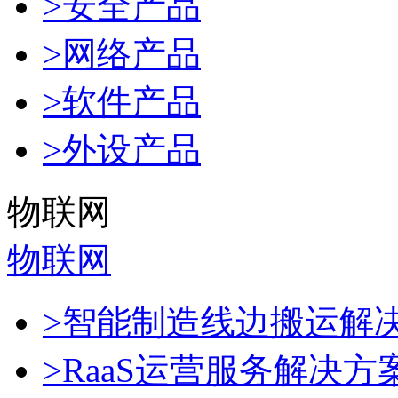
>安全产品
>网络产品
>软件产品
>外设产品
物联网
物联网
>智能制造线边搬运解
>RaaS运营服务解决方