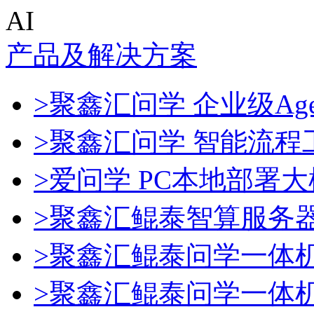
AI
产品及解决方案
>聚鑫汇问学 企业级Age
>聚鑫汇问学 智能流程
>爱问学 PC本地部署
>聚鑫汇鲲泰智算服务
>聚鑫汇鲲泰问学一体
>聚鑫汇鲲泰问学一体机De