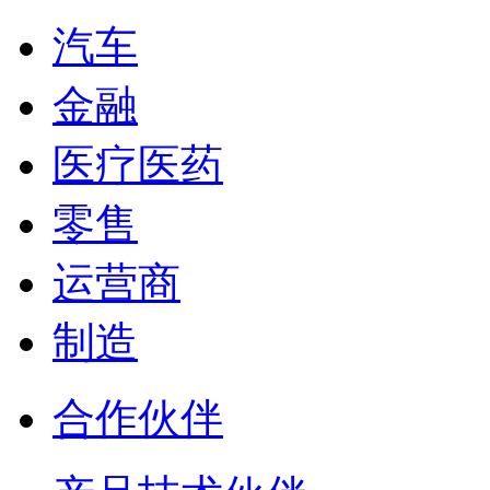
汽车
金融
医疗医药
零售
运营商
制造
合作伙伴