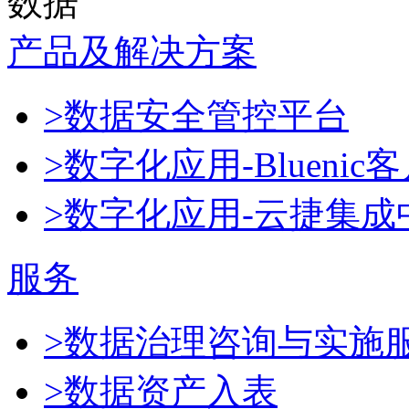
数据
产品及解决方案
>数据安全管控平台
>数字化应用-Blueni
>数字化应用-云捷集成
服务
>数据治理咨询与实施
>数据资产入表