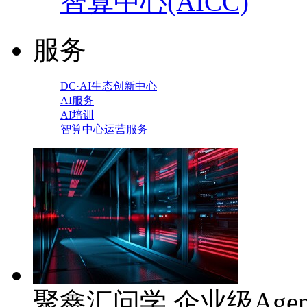
智算中心(AICC)
服务
DC·AI生态创新中心
AI服务
AI培训
智算中心运营服务
聚鑫汇问学 企业级Age