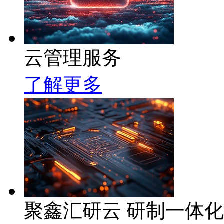
云管理服务
了解更多
聚鑫汇研云 研制一体