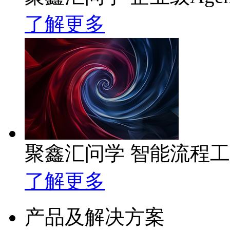
了解更多
聚鑫汇问学 智能流程
了解更多
产品及解决方案