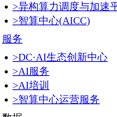
>异构算力调度与加速
>智算中心(AICC)
服务
>DC·AI生态创新中心
>AI服务
>AI培训
>智算中心运营服务