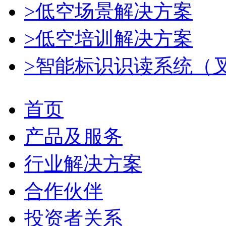
>低空场景解决方案
>低空培训解决方案
>智能标识识读系统（
首页
产品及服务
行业解决方案
合作伙伴
投资者关系